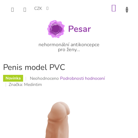
Přejít
NÁKU
na
CZK
obsah
KOŠÍK
nehormonální antikoncepce
pro ženy...
Penis model PVC
Průměrné
Neohodnoceno
Podrobnosti hodnocení
Novinka
hodnocení
Značka:
Medintim
produktu
je
0,0
z
5
hvězdiček.