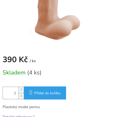
390 Kč
/ ks
Měrná
Skladem
(4 ks)
cena:
Přidat do košíku
Plastický model penisu
Detailní informace