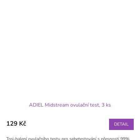
ADIEL Midstream ovulační test, 3 ks
129 Kč
DETAIL
Troj-balení ovulačního testu pro sebetestování s přesností 99%.