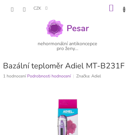
Přejít
NÁKU
na
CZK
obsah
KOŠÍK
nehormonální antikoncepce
pro ženy...
Bazální teploměr Adiel MT-B231F
Průměrné
1 hodnocení
Podrobnosti hodnocení
Značka:
Adiel
hodnocení
produktu
je
5,0
z
5
hvězdiček.