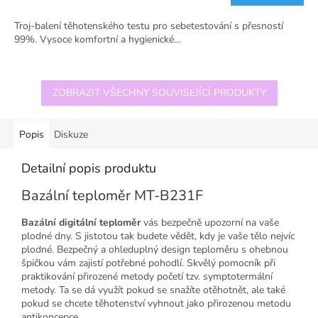
Troj-balení těhotenského testu pro sebetestování s přesností
99%. Vysoce komfortní a hygienické...
ZOBRAZIT VŠECHNY SOUVISEJÍCÍ PRODUKTY
Popis
Diskuze
Detailní popis produktu
Bazální teploměr MT-B231F
Bazální digitální teploměr
vás bezpečně upozorní na vaše
plodné dny. S jistotou tak budete vědět, kdy je vaše tělo nejvíc
plodné. Bezpečný a ohleduplný design teploměru s ohebnou
špičkou vám zajistí potřebné pohodlí. Skvělý pomocník při
praktikování přirozené metody početí tzv. symptotermální
metody. Ta se dá využít pokud se snažíte otěhotnět, ale také
pokud se chcete těhotenství vyhnout jako přirozenou metodu
antikoncepce.