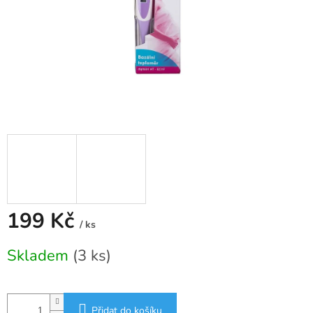
199 Kč
/ ks
Měrná
Skladem
(3 ks)
cena:
Přidat do košíku