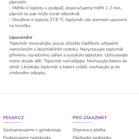
pípnutím.
- Měříte-li teplotu v podpaží, doporučujeme měřit 1-2 min.,
pípnutí se pak může ozvat několikrát.
- Dosáhne-li teplota 37,8 °C, teploměr vás alarmem upozorní
na horečku.
Upozornění
Teploměr nevyvařujte, pouze očistěte hadříkem, případně
namočeným v dezinfekčním roztoku. Nevystavujte teploměr
přímému slunečnímu záření a vysokým teplotám. Uchovávejte
mimo dosah dětí. Teploměr nerozbíjejte. Nevhazujte baterii do
ohně. Likvidujte teploměr a baterii zvlášť, nevhazujte je do
směsného odpadu.
Z
á
p
a
PESAR.CZ
PRO ZÁKAZNÍKY
t
í
Spolupracujeme s gynekology
Doprava a platba
Podporujeme neziskovky
Obchodní podmínky