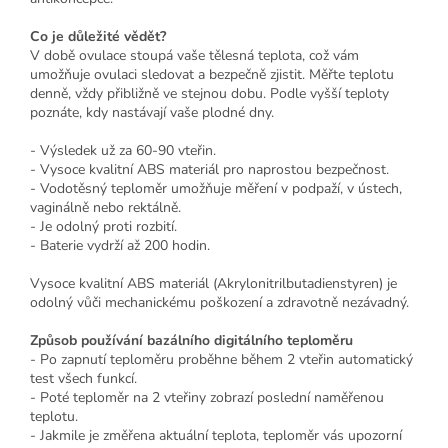
Co je důležité vědět?
V době ovulace stoupá vaše tělesná teplota, což vám
umožňuje ovulaci sledovat a bezpečně zjistit. Měřte teplotu
denně, vždy přibližně ve stejnou dobu. Podle vyšší teploty
poznáte, kdy nastávají vaše plodné dny.
- Výsledek už za 60-90 vteřin.
- Vysoce kvalitní ABS materiál pro naprostou bezpečnost.
- Vodotěsný teploměr umožňuje měření v podpaží, v ústech,
vaginálně nebo rektálně.
- Je odolný proti rozbití.
- Baterie vydrží až 200 hodin.
Vysoce kvalitní ABS materiál (Akrylonitrilbutadienstyren) je
odolný vůči mechanickému poškození a zdravotně nezávadný.
Způsob používání bazálního digitálního teploměru
- Po zapnutí teploměru proběhne během 2 vteřin automatický
test všech funkcí.
- Poté teploměr na 2 vteřiny zobrazí poslední naměřenou
teplotu.
- Jakmile je změřena aktuální teplota, teploměr vás upozorní