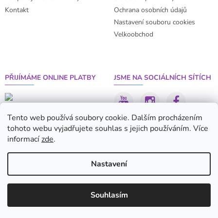
Kontakt
Ochrana osobních údajů
Nastavení souboru cookies
Velkoobchod
PŘIJÍMÁME ONLINE PLATBY
JSME NA SOCIÁLNÍCH SÍTÍCH
Tento web používá soubory cookie. Dalším procházením
tohoto webu vyjadřujete souhlas s jejich používáním. Více
informací
zde
.
Nastavení
Vytvořil Shoptet
Souhlasím
Copyright 2026
Pesar
. Všechna práva vyhrazena.