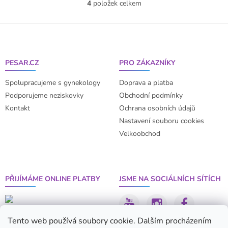
4
položek celkem
O
v
l
Z
á
á
d
p
a
a
PESAR.CZ
PRO ZÁKAZNÍKY
c
t
í
í
Spolupracujeme s gynekology
Doprava a platba
p
r
Podporujeme neziskovky
Obchodní podmínky
v
Kontakt
Ochrana osobních údajů
k
Nastavení souboru cookies
y
v
Velkoobchod
ý
p
i
s
PŘIJÍMÁME ONLINE PLATBY
JSME NA SOCIÁLNÍCH SÍTÍCH
u
Tento web používá soubory cookie. Dalším procházením