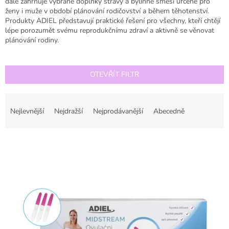
dále zahrnuje vybrané doplňky stravy a bylinné směsi určené pro
ženy i muže v období plánování rodičovství a během těhotenství.
Produkty ADIEL představují praktické řešení pro všechny, kteří chtějí
lépe porozumět svému reprodukčnímu zdraví a aktivně se věnovat
plánování rodiny.
OTEVŘÍT FILTR
Ř
a
Nejlevnější
Nejdražší
Nejprodávanější
Abecedně
z
e
V
n
ý
í
p
p
i
r
s
o
p
d
r
u
o
k