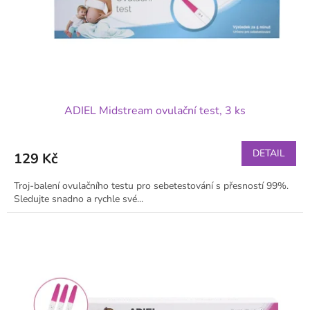
d
t
u
ů
k
t
ů
ADIEL Midstream ovulační test, 3 ks
DETAIL
129 Kč
Troj-balení ovulačního testu pro sebetestování s přesností 99%.
Sledujte snadno a rychle své...