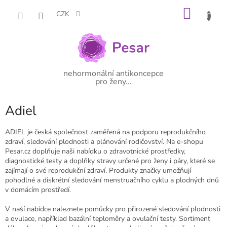
Přejít
NÁKU
na
CZK
obsah
KOŠÍK
nehormonální antikoncepce
pro ženy...
Adiel
ADIEL je česká společnost zaměřená na podporu reprodukčního
zdraví, sledování plodnosti a plánování rodičovství. Na e-shopu
Pesar.cz doplňuje naši nabídku o zdravotnické prostředky,
diagnostické testy a doplňky stravy určené pro ženy i páry, které se
zajímají o své reprodukční zdraví. Produkty značky umožňují
pohodlné a diskrétní sledování menstruačního cyklu a plodných dnů
v domácím prostředí.
V naší nabídce naleznete pomůcky pro přirozené sledování plodnosti
a ovulace, například bazální teploměry a ovulační testy. Sortiment